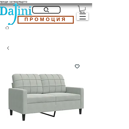
преди затварящото
ПРОМОЦИЯ