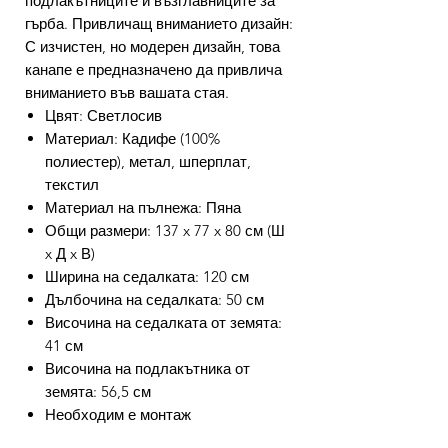
подлакътниците и възглавниците за
гърба. Привличащ вниманието дизайн:
С изчистен, но модерен дизайн, това
канапе е предназначено да привлича
вниманието във вашата стая.
Цвят: Светлосив
Материал: Кадифе (100%
полиестер), метал, шперплат,
текстил
Материал на пълнежа: Пяна
Общи размери: 137 x 77 x 80 см (Ш
x Д x В)
Ширина на седалката: 120 см
Дълбочина на седалката: 50 см
Височина на седалката от земята:
41 см
Височина на подлакътника от
земята: 56,5 см
Необходим е монтаж