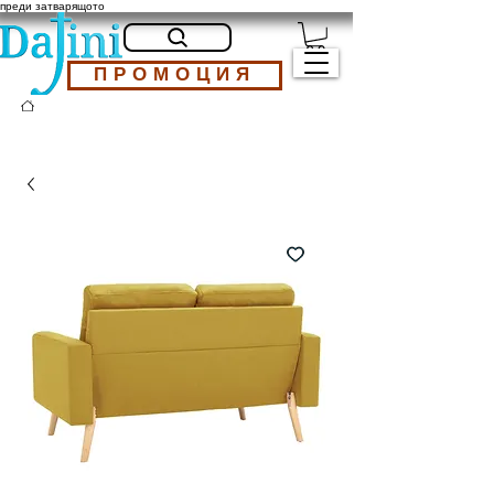
преди затварящото
ПРОМОЦИЯ