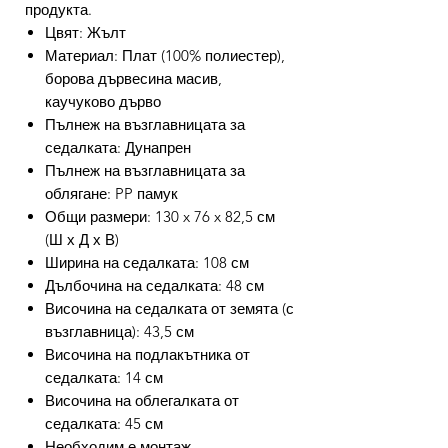
продукта.
Цвят: Жълт
Материал: Плат (100% полиестер),
борова дървесина масив,
каучуково дърво
Пълнеж на възглавницата за
седалката: Дунапрен
Пълнеж на възглавницата за
облягане: PP памук
Общи размери: 130 x 76 x 82,5 см
(Ш х Д х В)
Ширина на седалката: 108 см
Дълбочина на седалката: 48 см
Височина на седалката от земята (с
възглавница): 43,5 см
Височина на подлакътника от
седалката: 14 см
Височина на облегалката от
седалката: 45 см
Необходим е монтаж