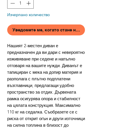
Изчерпано количество
Уведомете ме, когато стане наличен
Нашият 2-местен диван е
предназначен да ви дари с невероятно
изживяване при седене и напълно
отговаря на вашите нужди. Диванът е
тапициран с мека на допир материя и
разполага с плътно подплатени
възглавници, предлагащи удобно
пространство за отдих. Дървената
рамка осигурява опора и стабилност
на цялата конструкция. Максимално
110 кг на седалка. Съобразете се с
риска от открит огън и други източници
на силна топлина в близост до