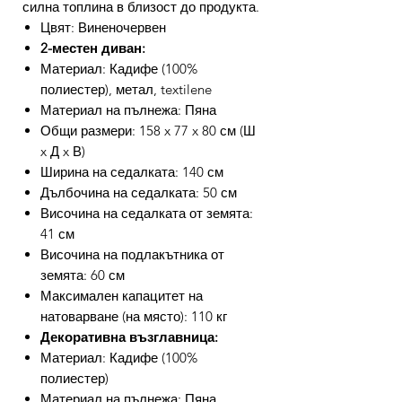
силна топлина в близост до продукта.
Цвят: Виненочервен
2-местен диван:
Материал: Кадифе (100%
полиестер), метал, textilene
Материал на пълнежа: Пяна
Общи размери: 158 x 77 x 80 см (Ш
x Д x В)
Ширина на седалката: 140 см
Дълбочина на седалката: 50 см
Височина на седалката от земята:
41 см
Височина на подлакътника от
земята: 60 см
Максимален капацитет на
натоварване (на място): 110 кг
Декоративна възглавница:
Материал: Кадифе (100%
полиестер)
Материал на пълнежа: Пяна