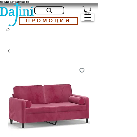
преди затварящото
ПРОМОЦИЯ