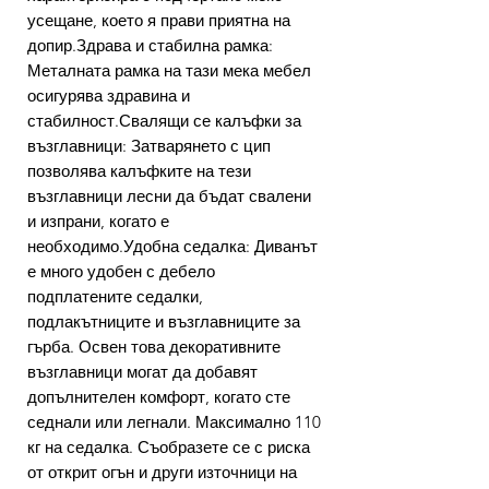
усещане, което я прави приятна на
допир.Здрава и стабилна рамка:
Металната рамка на тази мека мебел
осигурява здравина и
стабилност.Свалящи се калъфки за
възглавници: Затварянето с цип
позволява калъфките на тези
възглавници лесни да бъдат свалени
и изпрани, когато е
необходимо.Удобна седалка: Диванът
е много удобен с дебело
подплатените седалки,
подлакътниците и възглавниците за
гърба. Освен това декоративните
възглавници могат да добавят
допълнителен комфорт, когато сте
седнали или легнали. Максимално 110
кг на седалка. Съобразете се с риска
от открит огън и други източници на