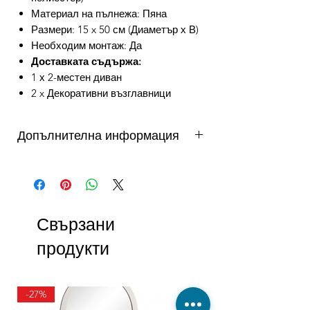
Материал на пълнежа: Пяна
Размери: 15 x 50 см (Диаметър х В)
Необходим монтаж: Да
Доставката съдържа:
1 х 2-местен диван
2 x Декоративни възглавници
Допълнителна информация
от 3 до 10 работни дни - важи за
продукти налични в складовете на
DAFINI. Продукти на склад в България
се доставят от 3 до 5 работни дни,
Свързани
продукти на склад в чужбина до 10
работни дни. Виж още...
продукти
Как можете да се възползвате от
безпалатна доставка?
УСЛОВИЕ ЗА ПРОМОКОД FREE1
-27%
Безплатната доставка е валидна само