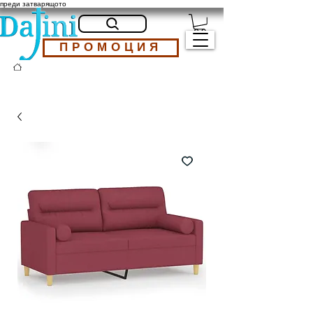
преди затварящото
ПРОМОЦИЯ