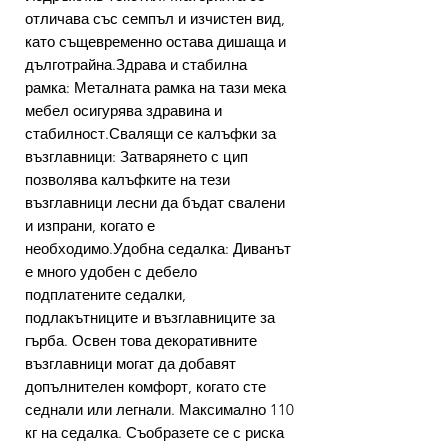
отличава със семпъл и изчистен вид,
като същевременно остава дишаща и
дълготрайна.Здрава и стабилна
рамка: Металната рамка на тази мека
мебел осигурява здравина и
стабилност.Свалящи се калъфки за
възглавници: Затварянето с цип
позволява калъфките на тези
възглавници лесни да бъдат свалени
и изпрани, когато е
необходимо.Удобна седалка: Диванът
е много удобен с дебело
подплатените седалки,
подлакътниците и възглавниците за
гърба. Освен това декоративните
възглавници могат да добавят
допълнителен комфорт, когато сте
седнали или легнали. Максимално 110
кг на седалка. Съобразете се с риска