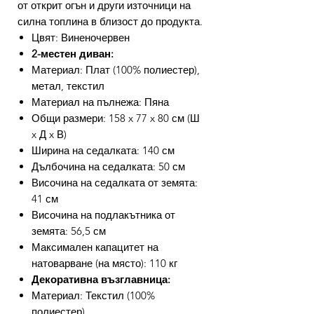
от открит огън и други източници на
силна топлина в близост до продукта.
Цвят: Виненочервен
2-местен диван:
Материал: Плат (100% полиестер),
метал, текстил
Материал на пълнежа: Пяна
Общи размери: 158 x 77 x 80 см (Ш
x Д x В)
Ширина на седалката: 140 см
Дълбочина на седалката: 50 см
Височина на седалката от земята:
41 см
Височина на подлакътника от
земята: 56,5 см
Максимален капацитет на
натоварване (на място): 110 кг
Декоративна възглавница:
Материал: Текстил (100%
полиестер)