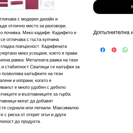
отличава с модерен дизайн и
ъде отлично място за разговори,
Допълнителна 
то почивка. Меко кадифе: Кадифето е
 се отличава с гъста купчина
от 3 до 10 работни
 гладка повърхност. Кадифената
налични в складове
дчертано меко усещане, което я прави
склад в България с
билна рамка: Металната рамка на тази
дни, продукти на с
а и стабилност.Свалящи се калъфки за
дни. Виж още...
п позволява калъфките на тези
Как можете да се 
лени и изпрани, когато е
доставка?
ванът е много удобен с дебело
УСЛОВИЕ ЗА ПРО
тниците и възглавниците за гърба.
Безплатната доста
лавници могат да добавят
плащане с Кредидн
сте седнали или легнали. Максимално
превод.
е с риска от открит огън и други
Как да използвам 
лизост до продукта.
1. Копирай кода з
2. Избери желаните