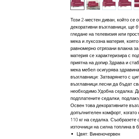
Този 2-местен диван, който се 
декоративни възглавници, ще б
гледане на телевизия или прос
мека и луксозна материя, която
равномерно отрязани влакна за
материя се характеризира с по
приятна на допир.Здрава и ста
мека мебел осигурява здравин
възглавници: Затварянето с ци
възглавници лесни да бъдат сва
необходимо.Удобна седалка: Ди
подплатените седалки, подлакъ
Освен това декоративните възг
допълнителен комфорт, когато 
110 кг на седалка. Съобразете с
източници на силна топлина в б
Цвят: Виненочервен