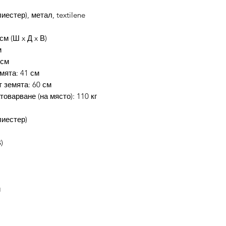
количка.
3. На страница Кол
естер), метал, textilene
(Въведете промо к
код.
см (Ш x Д x В)
4. Избери бутон П
м
отстъпката.
 см
5. Избери начин на
мята: 41 см
Завършване на пор
 земята: 60 см
оварване (на място): 110 кг
Промокода не е ва
платеж!Доставката 
иестер)
Потребителят има 
)
заплати стоката си
протокол между по
стоката към потре
и