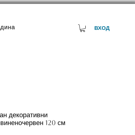
адина
ВХОД
ван декоративни
 виненочервен 120 см