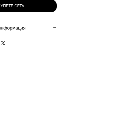
КУПЕТЕ СЕГА
информация
 дни - важи за продукти
те на DAFINI. Продукти на
е доставят от 3 до 5 работни
клад в чужбина до 10 работни
възползвате от безпалатна
МОКОД FREE1
вка е валидна само при
а/дебитна карта или с Банков
промо кода?
а отстъпки. FREE1
 продукти и натисни Добави в