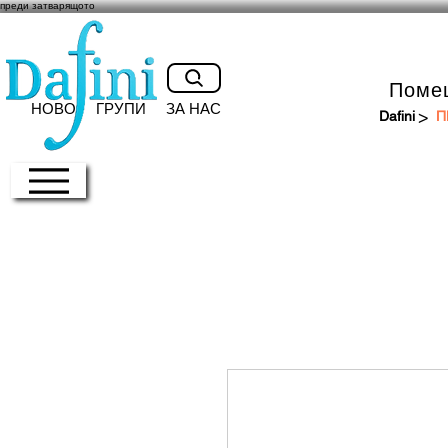
преди затварящото
Поме
НОВО
ГРУПИ
ЗА НАС
>
Dafini
П