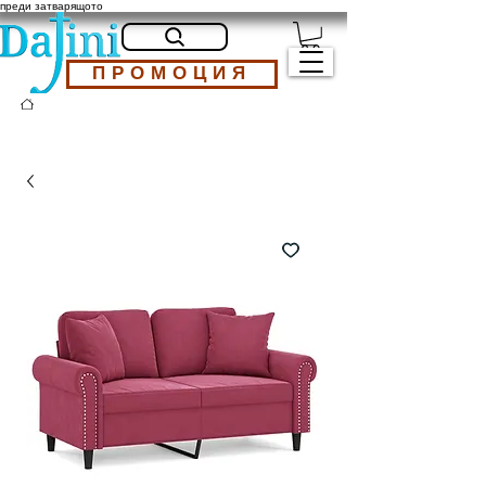
преди затварящото
ПРОМОЦИЯ