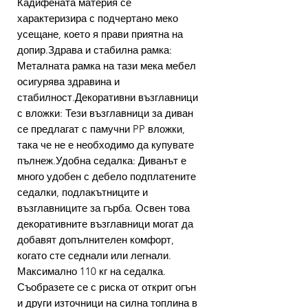
Кадифената материя се
характеризира с подчертано меко
усещане, което я прави приятна на
допир.Здрава и стабилна рамка:
Металната рамка на тази мека мебел
осигурява здравина и
стабилност.Декоративни възглавници
с вложки: Тези възглавници за диван
се предлагат с памучни PP вложки,
така че не е необходимо да купувате
пълнеж.Удобна седалка: Диванът е
много удобен с дебело подплатените
седалки, подлакътниците и
възглавниците за гърба. Освен това
декоративните възглавници могат да
добавят допълнителен комфорт,
когато сте седнали или легнали.
Максимално 110 кг на седалка.
Съобразете се с риска от открит огън
и други източници на силна топлина в