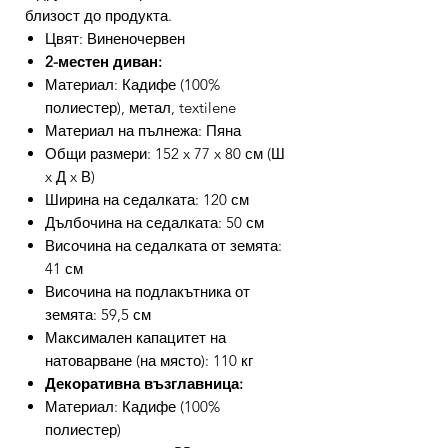
близост до продукта.
Цвят: Виненочервен
2-местен диван:
Материал: Кадифе (100%
полиестер), метал, textilene
Материал на пълнежа: Пяна
Общи размери: 152 x 77 x 80 см (Ш
x Д x В)
Ширина на седалката: 120 см
Дълбочина на седалката: 50 см
Височина на седалката от земята:
41 см
Височина на подлакътника от
земята: 59,5 см
Максимален капацитет на
натоварване (на място): 110 кг
Декоративна възглавница:
Материал: Кадифе (100%
полиестер)