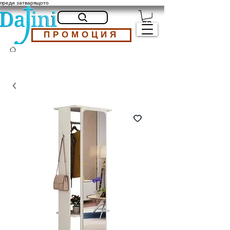
преди затварящото
ПРОМОЦИЯ