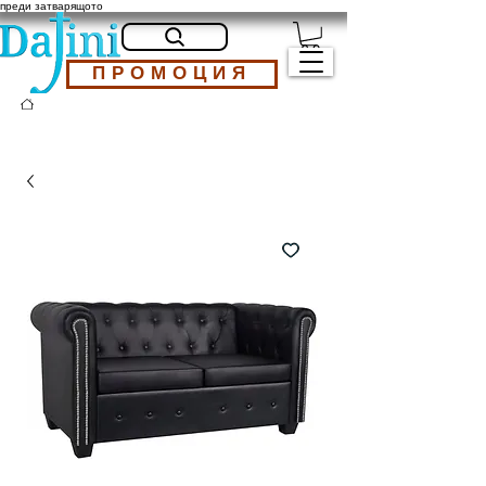
преди затварящото
ПРОМОЦИЯ