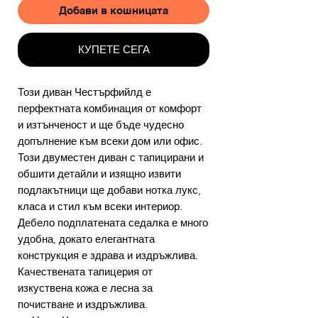
Добави в кошницата
КУПЕТЕ СЕГА
Този диван Честърфийлд е
перфектната комбинация от комфорт
и изтънченост и ще бъде чудесно
допълнение към всеки дом или офис.
Този двуместен диван с тапицирани и
обшити детайли и изящно извити
подлакътници ще добави нотка лукс,
класа и стил към всеки интериор.
Дебело подплатената седалка е много
удобна, докато елегантната
конструкция е здрава и издръжлива.
Качествената тапицерия от
изкуствена кожа е лесна за
почистване и издръжлива.