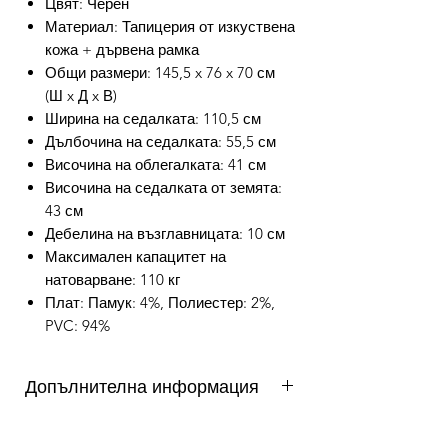
Цвят: Черен
Материал: Тапицерия от изкуствена
кожа + дървена рамка
Общи размери: 145,5 x 76 x 70 см
(Ш x Д x В)
Ширина на седалката: 110,5 см
Дълбочина на седалката: 55,5 см
Височина на облегалката: 41 см
Височина на седалката от земята:
43 см
Дебелина на възглавницата: 10 см
Максимален капацитет на
натоварване: 110 кг
Плат: Памук: 4%, Полиестер: 2%,
PVC: 94%
Допълнителна информация
от 3 до 10 работни дни - важи за
продукти налични в складовете на