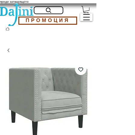
преди затварящото
ПРОМОЦИЯ