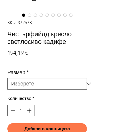
SKU: 372673
Честърфийлд кресло
светлосиво кадифе
Цена
194,19 €
Размер
*
Количество
*
Добави в кошницата