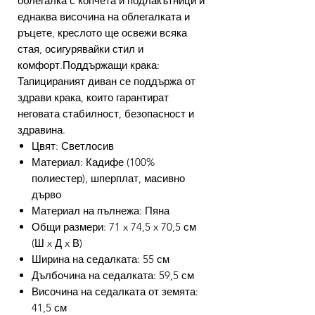
облегалка с копчета и подлакътници и
еднаква височина на облегалката и
ръцете, креслото ще освежи всяка
стая, осигурявайки стил и
комфорт.Поддържащи крака:
Тапицираният диван се поддържа от
здрави крака, които гарантират
неговата стабилност, безопасност и
здравина.
Цвят: Светлосив
Материал: Кадифе (100%
полиестер), шперплат, масивно
дърво
Материал на пълнежа: Пяна
Общи размери: 71 x 74,5 x 70,5 см
(Ш x Д x В)
Ширина на седалката: 55 см
Дълбочина на седалката: 59,5 см
Височина на седалката от земята:
41,5 см