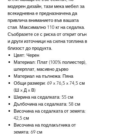
модерен дизайн, тази мека мебел за
всекидневна е предназначена да
привлича вниманието във вашата
стая. Максимално 110 кг на седалка.
Съобразете се с риска от открит огън
и други източници на силна топлина в
близост до продукта.
Цвят: Черен
Материал: Плат (100% полиестер),
шперплат, масивно дърво
Материал на пълнежа: Пяна
Общи размери: 69 x 76,5 x 74,5 см
(Ш x Д x В)
Ширина на седалката: 55 см
Дълбочина на седалката: 58 см
Височина на седалката от земята:
42,5 см
Височина на подлакътника от
земята: 69 см