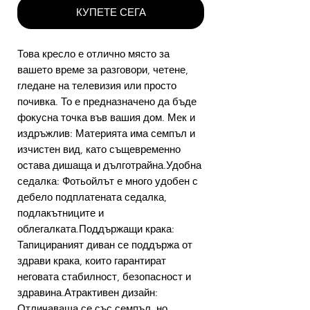
КУПЕТЕ СЕГА
Това кресло е отлично място за
вашето време за разговори, четене,
гледане на телевизия или просто
почивка. То е предназначено да бъде
фокусна точка във вашия дом. Мек и
издръжлив: Материята има семпъл и
изчистен вид, като същевременно
остава дишаща и дълготрайна.Удобна
седалка: Фотьойлът е много удобен с
дебело подплатената седалка,
подлакътниците и
облегалката.Поддържащи крака:
Тапицираният диван се поддържа от
здрави крака, които гарантират
неговата стабилност, безопасност и
здравина.Атрактивен дизайн:
Отличаваща се със семпъл, но