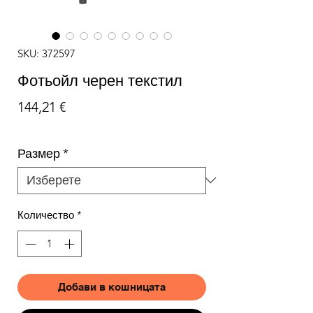
SKU: 372597
Фотьойл черен текстил
Цена
144,21 €
Размер
*
Количество
*
Добави в кошницата