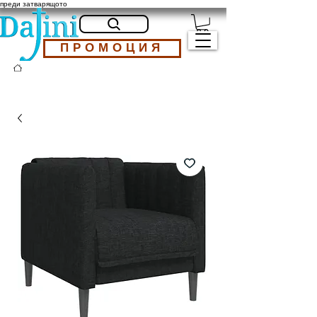
преди затварящото
ПРОМОЦИЯ