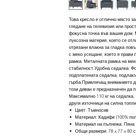
Това кресло е отлично място за
гледане на телевизия или прост
фокусна точка във вашия дом. 
луксозна материя, която се отл
отрязани влакна за гладка пов
с меко усещане, което я прави 
рамка: Металната рамка на мек
стабилност.Удобна седалка: Фо
подплатената седалка, подлакъ
гърба.Привличащ вниманието ди
този диван е предназначен да 
Максимално 110 кг на седалка. 
други източници на силна топли
Цвят: Тъмносив
Материал: Кадифе (100% поли
Материал на пълнежа: Пяна
Общи размери: 78 x 77 x 80 с