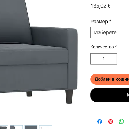
Цена
135,02 €
Размер
*
Изберете
Количество
*
Добави в кошн