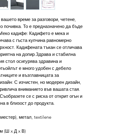
 вашето време за разговори, четене,
о почивка. То е предназначено да бъде
Меко кадифе: Кадифето е мека и
ичава с гъста купчина равномерно
ърхност. Кадифената тъкан се отличава
приятна на допир.Здрава и стабилна
ия стол осигурява здравина и
тьойлът е много удобен с дебело
тниците и възглавницата за
зайн: С изчистен, но модерен дизайн,
привлича вниманието във вашата стая.
Съобразете се с риска от открит огън и
на в близост до продукта.
естер), метал, textilene
м (Ш x Д x В)