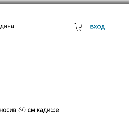
адина
ВХОД
носив 60 см кадифе