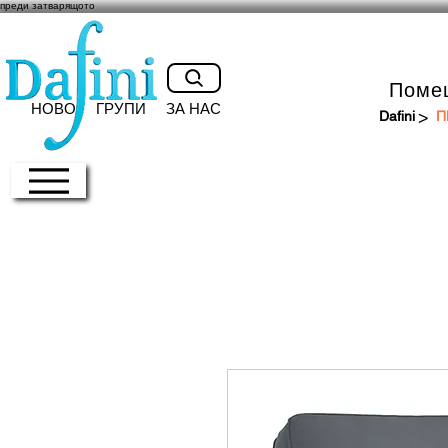
преди затварящото
Поме
НОВО
ГРУПИ
ЗА НАС
>
Dafini
П