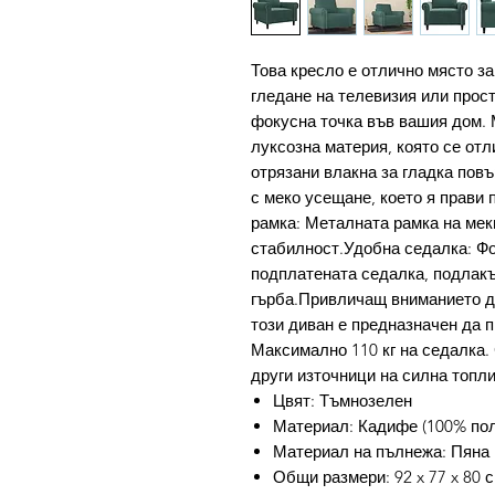
Това кресло е отлично място за
гледане на телевизия или прост
фокусна точка във вашия дом. 
луксозна материя, която се отл
отрязани влакна за гладка пов
с меко усещане, което я прави 
рамка: Металната рамка на мек
стабилност.Удобна седалка: Фо
подплатената седалка, подлакъ
гърба.Привличащ вниманието ди
този диван е предназначен да 
Максимално 110 кг на седалка. 
други източници на силна топли
Цвят: Тъмнозелен
Материал: Кадифе (100% поли
Материал на пълнежа: Пяна
Общи размери: 92 x 77 x 80 с