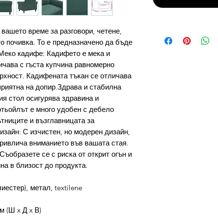
 вашето време за разговори, четене,
о почивка. То е предназначено да бъде
Меко кадифе: Кадифето е мека и
ичава с гъста купчина равномерно
ърхност. Кадифената тъкан се отличава
приятна на допир.Здрава и стабилна
ия стол осигурява здравина и
тьойлът е много удобен с дебело
тниците и възглавницата за
зайн: С изчистен, но модерен дизайн,
привлича вниманието във вашата стая.
Съобразете се с риска от открит огън и
на в близост до продукта.
естер), метал, textilene
м (Ш x Д x В)