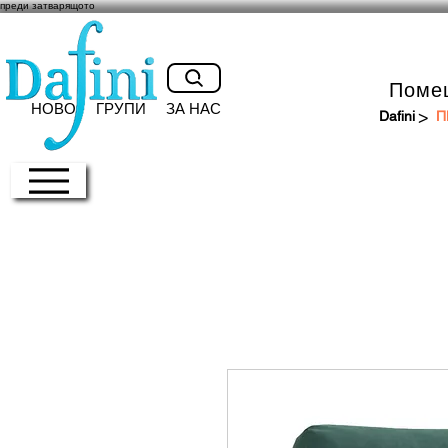
преди затварящото
Поме
НОВО
ГРУПИ
ЗА НАС
>
Dafini
П