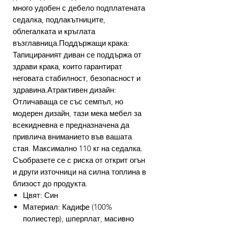
много удобен с дебело подплатената
седалка, подлакътниците,
облегалката и кръглата
възглавница.Поддържащи крака:
Тапицираният диван се поддържа от
здрави крака, които гарантират
неговата стабилност, безопасност и
здравина.Атрактивен дизайн:
Отличаваща се със семпъл, но
модерен дизайн, тази мека мебел за
всекидневна е предназначена да
привлича вниманието във вашата
стая. Максимално 110 кг на седалка.
Съобразете се с риска от открит огън
и други източници на силна топлина в
близост до продукта.
Цвят: Син
Материал: Кадифе (100%
полиестер), шперплат, масивно