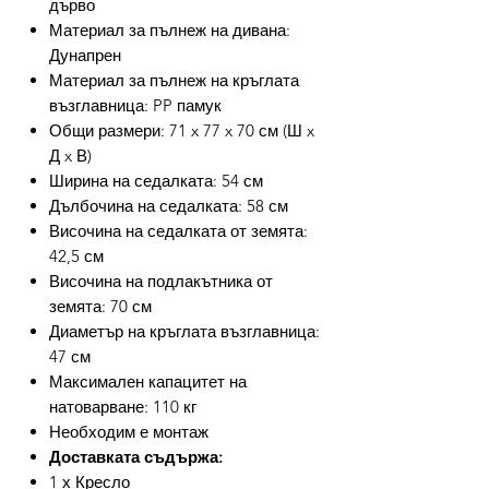
дърво
Материал за пълнеж на дивана:
Дунапрен
Материал за пълнеж на кръглата
възглавница: PP памук
Общи размери: 71 x 77 x 70 см (Ш x
Д x В)
Ширина на седалката: 54 см
Дълбочина на седалката: 58 см
Височина на седалката от земята:
42,5 см
Височина на подлакътника от
земята: 70 см
Диаметър на кръглата възглавница:
47 см
Максимален капацитет на
натоварване: 110 кг
Необходим е монтаж
Доставката съдържа:
1 х Кресло