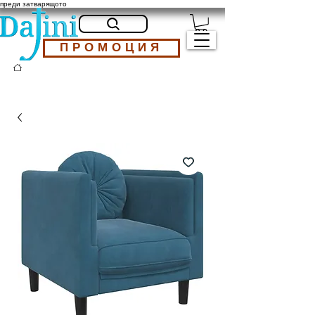
преди затварящото
ПРОМОЦИЯ