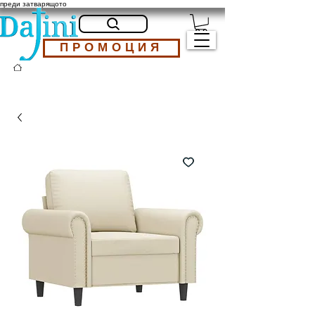
преди затварящото
ПРОМОЦИЯ