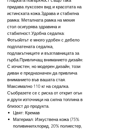
Гладката повърхност също така
придава луксозен вид и красотата на
истинската кожа.Здрава и стабилна
рамка: Металната рамка на мекия
стол осигурява здравина и
стабилност.Удобна седалка:
Фотьойлът е много удобен с дебело
подплатената седалка,
подлакътниците и възглавницата за
гърба.Привличащ вниманието дизайн:
С изчистен, но модерен дизайн, този
диван е предназначен да привлича
вниманието във вашата стая.
Максимално 110 кг на седалка.
Съобразете се с риска от открит огън
и други източници на силна топлина в
близост до продукта.
Цвят: Кремав
Материал: Изкуствена кожа (75%
поливинилхлорид, 20% полиестер,