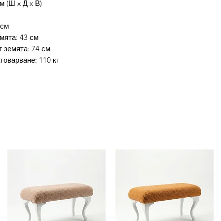
м (Ш x Д x В)
 см
мята: 43 см
 земята: 74 см
оварване: 110 кг