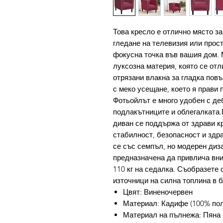
Това кресло е отлично място за
гледане на телевизия или прост
фокусна точка във вашия дом. 
луксозна материя, която се отл
отрязани влакна за гладка пов
с меко усещане, което я прави 
Фотьойлът е много удобен с де
подлакътниците и облегалката
диван се поддържа от здрави кр
стабилност, безопасност и здр
се със семпъл, но модерен диза
предназначена да привлича вн
110 кг на седалка. Съобразете с
източници на силна топлина в б
Цвят: Виненочервен
Материал: Кадифе (100% пол
Материал на пълнежа: Пяна