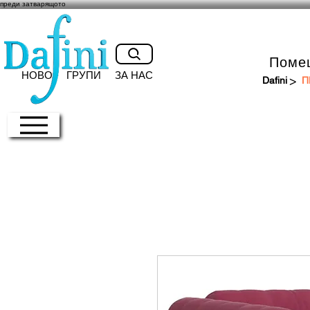
преди затварящото
Поме
НОВО
ГРУПИ
ЗА НАС
>
Dafini
П