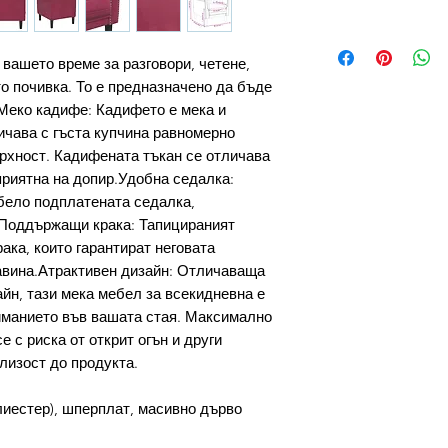
 вашето време за разговори, четене,
о почивка. То е предназначено да бъде
Меко кадифе: Кадифето е мека и
ичава с гъста купчина равномерно
ърхност. Кадифената тъкан се отличава
приятна на допир.Удобна седалка:
бело подплатената седалка,
.Поддържащи крака: Тапицираният
ака, които гарантират неговата
авина.Атрактивен дизайн: Отличаваща
йн, тази мека мебел за всекидневна е
иманието във вашата стая. Максимално
е с риска от открит огън и други
лизост до продукта.
иестер), шперплат, масивно дърво