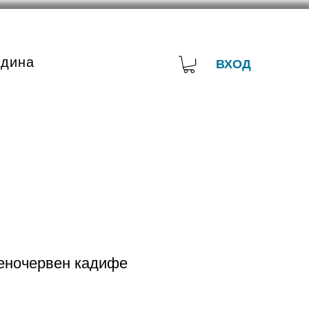
адина
ВХОД
еночервен кадифе