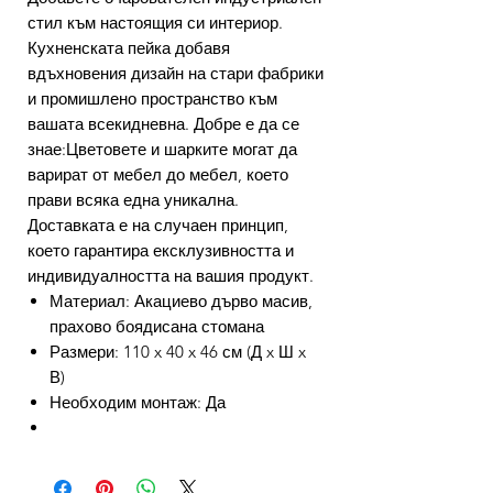
стил към настоящия си интериор.
Кухненската пейка добавя
вдъхновения дизайн на стари фабрики
и промишлено пространство към
вашата всекидневна. Добре е да се
знае:Цветовете и шарките могат да
варират от мебел до мебел, което
прави всяка една уникална.
Доставката е на случаен принцип,
което гарантира ексклузивността и
индивидуалността на вашия продукт.
Материал: Акациево дърво масив,
прахово боядисана стомана
Размери: 110 x 40 x 46 см (Д x Ш x
В)
Необходим монтаж: Да