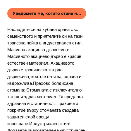
Уведомете ме, когато стане наличен
Насладете се на хубава храна със
семейството и приятелите си на тази
трапезна пейка в индустриален стил.
Масивна акациева дървесина:
Масивното акациево дърво е красив
естествен материал. Акациевото
дърво е тропическа твърда
дървесина, която е плътна, здрава и
издръжлива.Прахово боядисана
стомана: Стоманата е изключително
твърд и здрав материал. Тя предлага
здравина и стабилност. Праховото
покритие върху стоманата създава
защитен слой срещу
износване.Индустриален стил:
Добавете очарователен индустриален