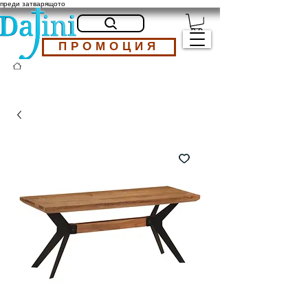
преди затварящото
ПРОМОЦИЯ