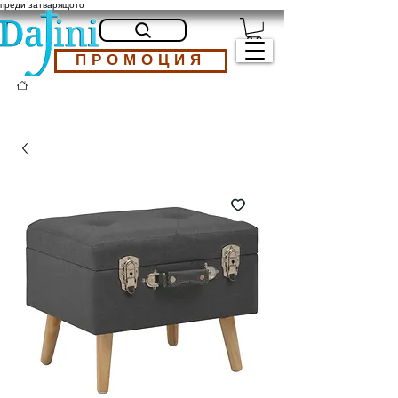
преди затварящото
ПРОМОЦИЯ