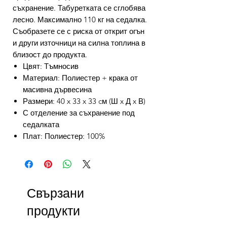
съхранение. Табуретката се сглобява
лесно. Максимално 110 кг на седалка.
Съобразете се с риска от открит огън
и други източници на силна топлина в
близост до продукта.
Цвят: Тъмносив
Материал: Полиестер + крака от
масивна дървесина
Размери: 40 x 33 x 33 cм (Ш x Д x В)
С отделение за съхранение под
седалката
Плат: Полиестер: 100%
Свързани
продукти