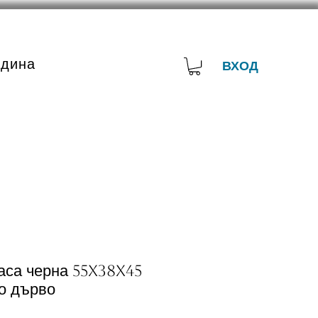
адина
ВХОД
аса черна 55x38x45
о дърво