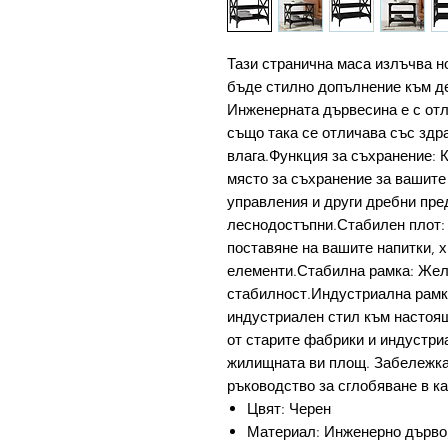
Тази странична маса излъчва н
бъде стилно допълнение към де
Инженерната дървесина е с отл
също така се отличава със здр
влага.Функция за съхранение: 
място за съхранение за вашите
управления и други дребни пре
леснодостъпни.Стабилен плот: 
поставяне на вашите напитки, х
елементи.Стабилна рамка: Жел
стабилност.Индустриална рамк
индустриален стил към настоящ
от старите фабрики и индустри
жилищната ви площ. Забележка:
ръководство за сглобяване в к
Цвят: Черен
Материал: Инженерно дърво