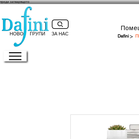
преди затварящото
Поме
НОВО
ГРУПИ
ЗА НАС
>
Dafini
П