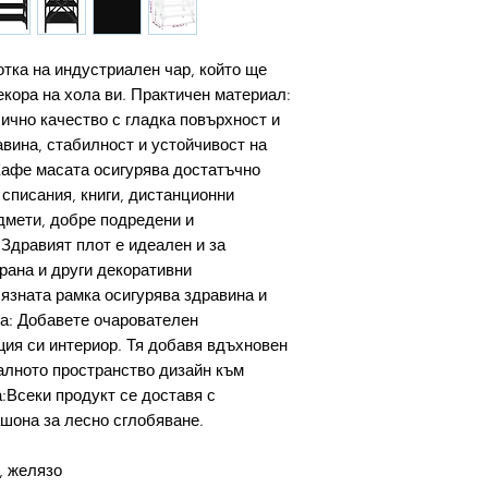
отка на индустриален чар, който ще
кора на хола ви. Практичен материал:
ично качество с гладка повърхност и
авина, стабилност и устойчивост на
Кафе масата осигурява достатъчно
 списания, книги, дистанционни
дмети, добре подредени и
Здравият плот е идеален и за
рана и други декоративни
язната рамка осигурява здравина и
а: Добавете очарователен
ия си интериор. Тя добавя вдъхновен
алното пространство дизайн към
Всеки продукт се доставя с
ашона за лесно сглобяване.
, желязо