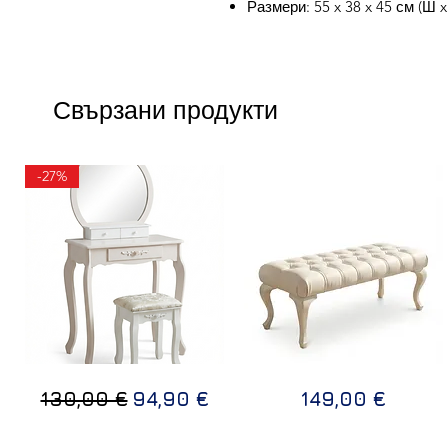
Размери: 55 x 38 x 45 см (Ш x
Свързани продукти
-27%
ТОАЛЕТКА
Дизайнерска
Бърз преглед
Бърз преглед
Редовна цена
Продажна цена
Цена
130,00 €
94,90 €
149,00 €
В
пейка
БЯЛ
LUX
ЦВЯТ
110х50х40