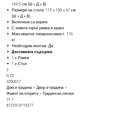
169,5 см (Ш x Д x В)
Размери на стола: 115 x 100 x 67 см
(Ш x Д x В)
Включени са вериги
С извити горна рамка и крака
Максимална товароносимост: 110
кг
Необходим монтаж: Да
Доставката съдържа:
1 х Рамка
1 х Стол
2
0,22
3200617
Дом и градина > Двор и градина >
Живот на открито > Градински люлки
31,1
8721012119277