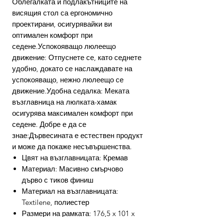
Облегалката и подлакътниците на
висящия стол са ергономично
проектирани, осигурявайки ви
оптимален комфорт при
седене.Успокояващо люлеещо
движение: Отпуснете се, като седнете
удобно, докато се наслаждавате на
успокояващо, нежно люлеещо се
движение.Удобна седалка: Меката
възглавница на люлката-хамак
осигурява максимален комфорт при
седене. Добре е да се
знае:Дървесината е естествен продукт
и може да покаже несъвършенства.
Цвят на възглавницата: Кремав
Материал: Масивно смърчово
дърво с тиков финиш
Материал на възглавницата:
Textilene, полиестер
Размери на рамката: 176,5 x 101 x