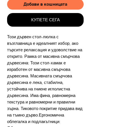
Добави в кошницата
КУПЕТЕ СЕГА
Този дървен стол-люлка с
възглавница е идеалният избор, ако
търсите релаксация и удоволствие на
открито. Рамка от масивна смърчова
дървесина: Този стол-хамак е
изработен от масивна смърчова
дървесина. Масивната смърчова
дървесина е лека, стабилна,
устойчива на гниене иглолистна
дървесина. Има фина, равномерна
текстура и равномерни и правилни
зърна. Тиковото покритие придава вид
на тъмно дърво.Ергономична
облегалка и подлакътници: