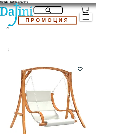
преди затварящото
ПРОМОЦИЯ