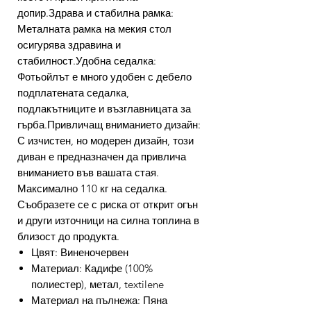
допир.Здрава и стабилна рамка:
Металната рамка на мекия стол
осигурява здравина и
стабилност.Удобна седалка:
Фотьойлът е много удобен с дебело
подплатената седалка,
подлакътниците и възглавницата за
гърба.Привличащ вниманието дизайн:
С изчистен, но модерен дизайн, този
диван е предназначен да привлича
вниманието във вашата стая.
Максимално 110 кг на седалка.
Съобразете се с риска от открит огън
и други източници на силна топлина в
близост до продукта.
Цвят: Виненочервен
Материал: Кадифе (100%
полиестер), метал, textilene
Материал на пълнежа: Пяна