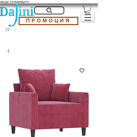
преди затварящото
ПРОМОЦИЯ