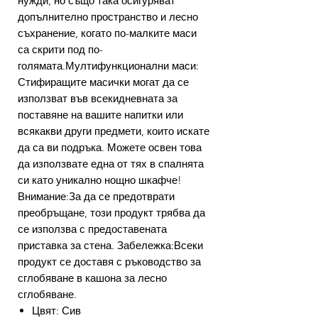
нужди, но също така осигуряват
допълнително пространство и лесно
съхранение, когато по-малките маси
са скрити под по-
голямата.Мултифункционални маси:
Стифиращите масички могат да се
използват във всекидневната за
поставяне на вашите напитки или
всякакви други предмети, които искате
да са ви подръка. Можете освен това
да използвате една от тях в спалнята
си като уникално нощно шкафче!
Внимание:За да се предотврати
преобръщане, този продукт трябва да
се използва с предоставената
приставка за стена. Забележка:Всеки
продукт се доставя с ръководство за
сглобяване в кашона за лесно
сглобяване.
Цвят: Сив