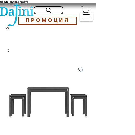
преди затварящото
ПРОМОЦИЯ