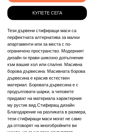
КУПЕТЕ СЕГА
Тези дървени стифиращи маси са
перфектната алтернатива за малки
апартаменти или за места с по-
ограничено пространство. Модерният
дизайн ги прави шикозно допълнение
към вашия хол или спалня. Масивна
борова дървесина: Масивната борова
дървесина е красив естествен
материал. Боровата дървесина е с
продълговати шарки, а чеповете
придават на материала характерния
му рустик вид.Стифиращ дизайн:
Благодарение на разликата в размера,
тези стифиращи маси могат не само
да отговорят на многобройните ви