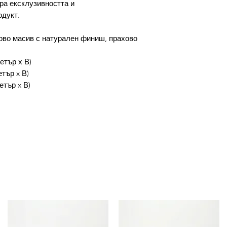
ра ексклузивността и
одукт.
рво масив с натурален финиш, прахово
етър х В)
етър x В)
етър x В)