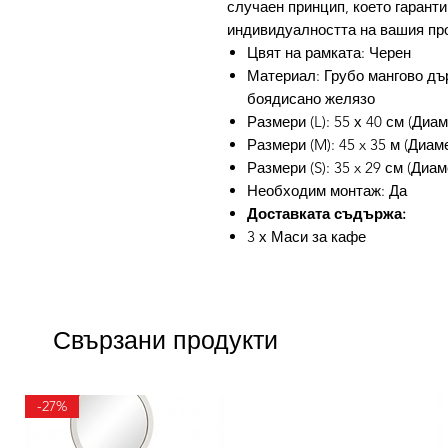
случаен принцип, което гаранти
индивидуалността на вашия пр
Цвят на рамката: Черен
Материал: Грубо мангово дъ
боядисано желязо
Размери (L): 55 х 40 см (Диам
Размери (M): 45 x 35 м (Диам
Размери (S): 35 x 29 см (Диам
Необходим монтаж: Да
Доставката съдържа:
3 х Маси за кафе
Свързани продукти
-27%