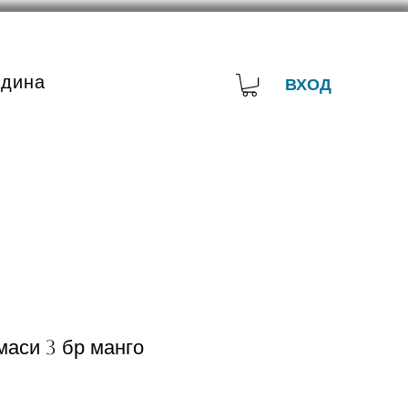
адина
ВХОД
аси 3 бр манго