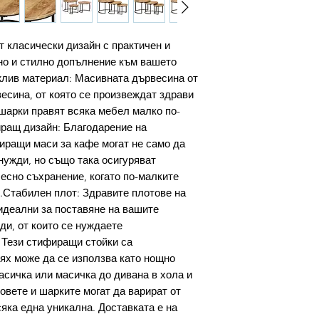
 класически дизайн с практичен и
нно и стилно допълнение към вашето
лив материал: Масивната дървесина от
есина, от която се произвеждат здрави
шарки правят всяка мебел малко по-
ращ дизайн: Благодарение на
фиращи маси за кафе могат не само да
нужди, но също така осигуряват
есно съхранение, когато по-малките
е.Стабилен плот: Здравите плотове на
идеални за поставяне на вашите
ди, от които се нуждаете
 Тези стифиращи стойки са
ях може да се използва като нощно
сичка или масичка до дивана в хола и
овете и шарките могат да варират от
яка една уникална. Доставката е на