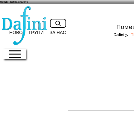
преди затварящото
Поме
НОВО
ГРУПИ
ЗА НАС
>
Dafini
П