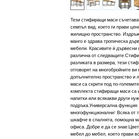
Тези стифиращи маси съчетават
семпъл вид, което ги прави це
жилищно пространство. Издръж
манго е здрава тропическа дърв
мебели. Красивите ѝ дървесни 
различна от следващите.Стифи
разликата в размера, тези сти
отговорят на многобройните ви 
допълнително пространство и л
маси са скрити под по-големит
комплекта стифиращи маси са 
напитки или всякакви други нуж
подръка.Универсална функция:
многофункционални! Всяка от т
шкафче в спалнята, помощна ма
офиса. Добре е да се знае:Цвет
мебел до мебел, което прави вс