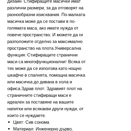
дизайн: Стифиращите масички имат
различни размери, за да отговорят на
разнообразни изисквания. По-малката
масичка може да се постави в по-
голямата маса, ако имате нужда от
повече пространство. И можете да ги
разположите отделно за максимално
пространство на плота.Универсална
функция: Стифиращите странични
маси са многофункционални! Всяка от
тях може да се използва като нощно
шкафче в спалнята, помощна масичка
или масичка до дивана в хола и
офиса.Здрав плот: Здравият плот на
страничните стифиращи маси е
идеален за поставяне на вашите
напитки или всякакви други нужди, от
които се нуждаете.
Цвят: Сив сонома
Материал: Инженерно дърво,