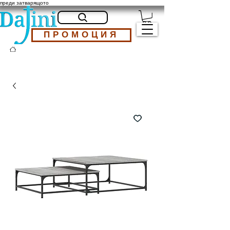
преди затварящото
ПРОМОЦИЯ