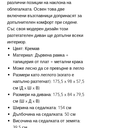
различни позиции на наклона на
облегалката. Освен това две
включени възглавници допринасят за
допълнителен комфорт при седене.
Със своя модерен дизайн този
разтегателен диван ще допълни всеки
интериор.
Цвят: Кремав
Материал: Дървена рамка +
тапицерия от плат + метални крака
Може лесно да се превърне в легло
Размери като леглото (когато е
напълно разтегнат): 175,5 x 98 x 57,5
см (Д x Ш x В)
Размери на дивана: 175,5 x 84 x 79,5
см (Ш x Д x В)
Ширина на седалката: 154 см
Дълбочина на седалката: 50 см
Височина на седалката от земята:
39,5 см