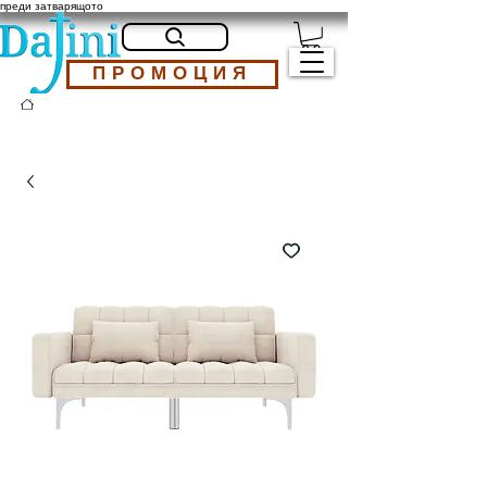
преди затварящото
ПРОМОЦИЯ