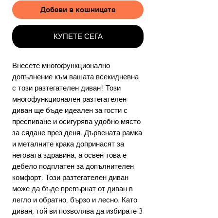
Добави в кошницата
КУПЕТЕ СЕГА
Внесете многофункционално
допълнение към вашата всекидневна
с този разтегателен диван! Този
многофункционален разтегателен
диван ще бъде идеален за гости с
преспиване и осигурява удобно място
за сядане през деня. Дървената рамка
и металните крака допринасят за
неговата здравина, а освен това е
дебело подплатен за допълнителен
комфорт. Този разтегателен диван
може да бъде превърнат от диван в
легло и обратно, бързо и лесно. Като
диван, той ви позволява да избирате 3