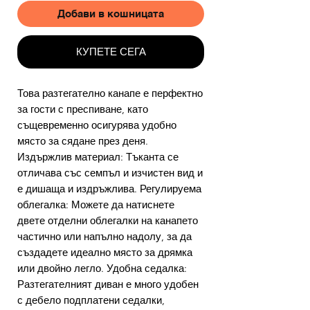
Добави в кошницата
КУПЕТЕ СЕГА
Това разтегателно канапе е перфектно
за гости с преспиване, като
същевременно осигурява удобно
място за сядане през деня.
Издържлив материал: Тъканта се
отличава със семпъл и изчистен вид и
е дишаща и издръжлива. Регулируема
облегалка: Можете да натиснете
двете отделни облегалки на канапето
частично или напълно надолу, за да
създадете идеално място за дрямка
или двойно легло. Удобна седалка:
Разтегателният диван е много удобен
с дебело подплатени седалки,