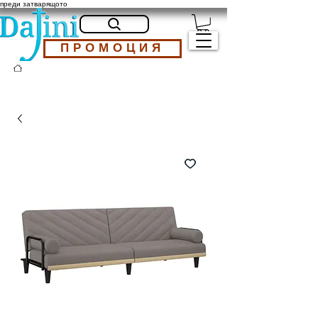
преди затварящото
ПРОМОЦИЯ