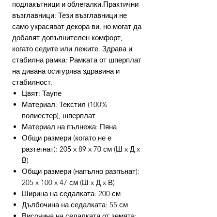
подлакътници и облегалки.Практични
възглавници: Тези възглавници не
само украсяват декора ви, но могат да
добавят допълнителен комфорт,
когато седите или лежите. Здрава и
стабилна рамка: Рамката от шперплат
на дивана осигурява здравина и
стабилност.
Цвят: Таупе
Материал: Текстил (100%
полиестер), шперплат
Материал на пълнежа: Пяна
Общи размери (когато не е
разтегнат): 205 x 89 x 70 см (Ш x Д x
В)
Общи размери (напълно разпънат):
205 x 100 x 47 см (Ш x Д x В)
Ширина на седалката: 200 см
Дълбочина на седалката: 55 см
Височина на седалката от земята: