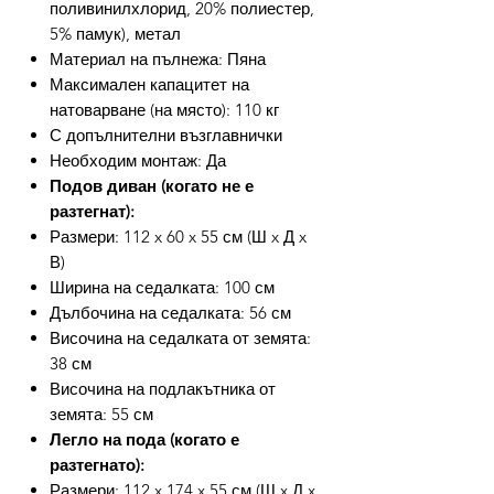
поливинилхлорид, 20% полиестер,
5% памук), метал
Материал на пълнежа: Пяна
Максимален капацитет на
натоварване (на място): 110 кг
С допълнителни възглавнички
Необходим монтаж: Да
Подов диван (когато не е
разтегнат):
Размери: 112 x 60 x 55 см (Ш x Д x
В)
Ширина на седалката: 100 см
Дълбочина на седалката: 56 см
Височина на седалката от земята:
38 см
Височина на подлакътника от
земята: 55 см
Легло на пода (когато е
разтегнато):
Размери: 112 x 174 x 55 см (Ш x Д x