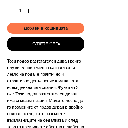
Добави в кошницата
КУПЕТЕ СЕГА
Този подов разтегателен диван който
служи едновременно като диван и
легло на пода, е практично и
атрактивно допълнение към вашата
всекидневна или спалня. Функция 2-
в-1: Този подов разтегателен диван
има сгъваем дизайн. Можете лесно да
го промените от подов диван в двойно
подово легло, като разгънете
възглавниците на седалката и след
това го превърнете обратно в любовно