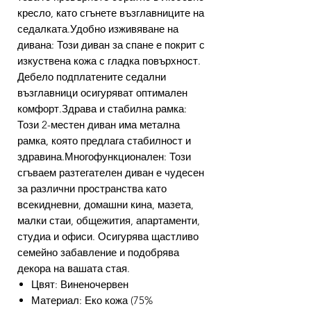
кресло, като сгънете възглавниците на
седалката.Удобно изживяване на
дивана: Този диван за спане е покрит с
изкуствена кожа с гладка повърхност.
Дебело подплатените седални
възглавници осигуряват оптимален
комфорт.Здрава и стабилна рамка:
Този 2-местен диван има метална
рамка, която предлага стабилност и
здравина.Многофункционален: Този
сгъваем разтегателен диван е чудесен
за различни пространства като
всекидневни, домашни кина, мазета,
малки стаи, общежития, апартаменти,
студиа и офиси. Осигурява щастливо
семейно забавление и подобрява
декора на вашата стая.
Цвят: Виненочервен
Материал: Еко кожа (75%