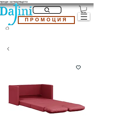
преди затварящото
ПРОМОЦИЯ