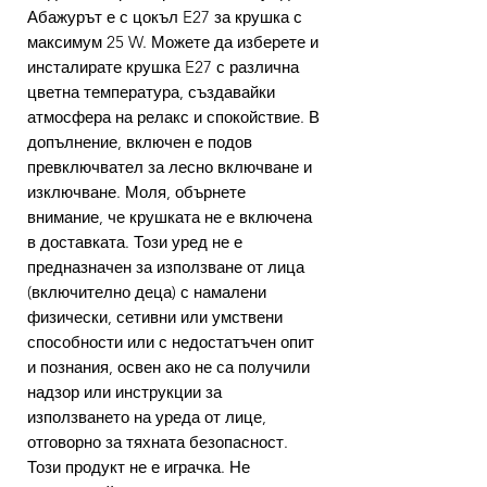
Абажурът е с цокъл E27 за крушка с
максимум 25 W. Можете да изберете и
инсталирате крушка E27 с различна
цветна температура, създавайки
атмосфера на релакс и спокойствие. В
допълнение, включен е подов
превключвател за лесно включване и
изключване. Моля, обърнете
внимание, че крушката не е включена
в доставката. Този уред не е
предназначен за използване от лица
(включително деца) с намалени
физически, сетивни или умствени
способности или с недостатъчен опит
и познания, освен ако не са получили
надзор или инструкции за
използването на уреда от лице,
отговорно за тяхната безопасност.
Този продукт не е играчка. Не