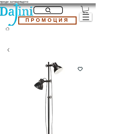
преди затварящото
ПРОМОЦИЯ