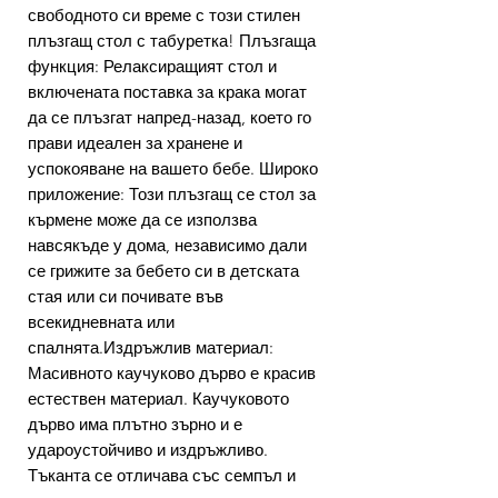
свободното си време с този стилен
плъзгащ стол с табуретка! Плъзгаща
функция: Релаксиращият стол и
включената поставка за крака могат
да се плъзгат напред-назад, което го
прави идеален за хранене и
успокояване на вашето бебе. Широко
приложение: Този плъзгащ се стол за
кърмене може да се използва
навсякъде у дома, независимо дали
се грижите за бебето си в детската
стая или си почивате във
всекидневната или
спалнята.Издръжлив материал:
Масивното каучуково дърво е красив
естествен материал. Каучуковото
дърво има плътно зърно и е
удароустойчиво и издръжливо.
Тъканта се отличава със семпъл и