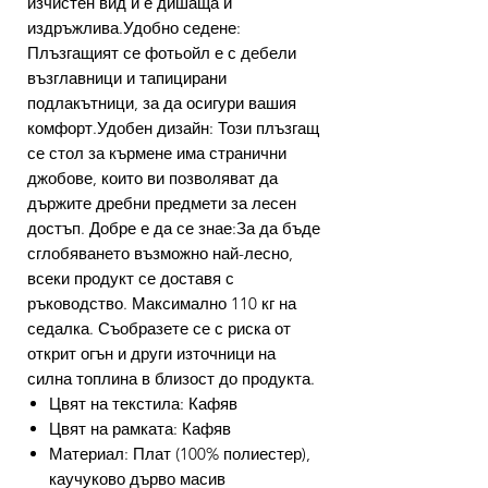
изчистен вид и е дишаща и
издръжлива.Удобно седене:
Плъзгащият се фотьойл е с дебели
възглавници и тапицирани
подлакътници, за да осигури вашия
комфорт.Удобен дизайн: Този плъзгащ
се стол за кърмене има странични
джобове, които ви позволяват да
държите дребни предмети за лесен
достъп. Добре е да се знае:За да бъде
сглобяването възможно най-лесно,
всеки продукт се доставя с
ръководство. Максимално 110 кг на
седалка. Съобразете се с риска от
открит огън и други източници на
силна топлина в близост до продукта.
Цвят на текстила: Кафяв
Цвят на рамката: Кафяв
Материал: Плат (100% полиестер),
каучуково дърво масив