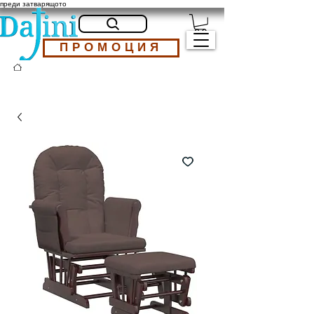
преди затварящото
ПРОМОЦИЯ