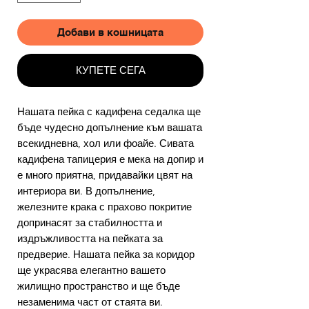
Добави в кошницата
КУПЕТЕ СЕГА
Нашата пейка с кадифена седалка ще
бъде чудесно допълнение към вашата
всекидневна, хол или фоайе. Сивата
кадифена тапицерия е мека на допир и
е много приятна, придавайки цвят на
интериора ви. В допълнение,
железните крака с прахово покритие
допринасят за стабилността и
издръжливостта на пейката за
предверие. Нашата пейка за коридор
ще украсява елегантно вашето
жилищно пространство и ще бъде
незаменима част от стаята ви.