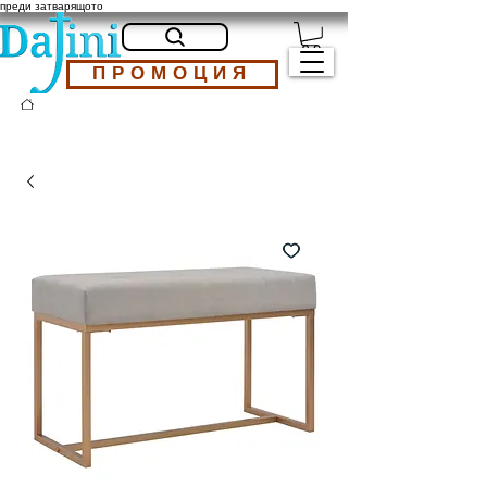
преди затварящото
ПРОМОЦИЯ