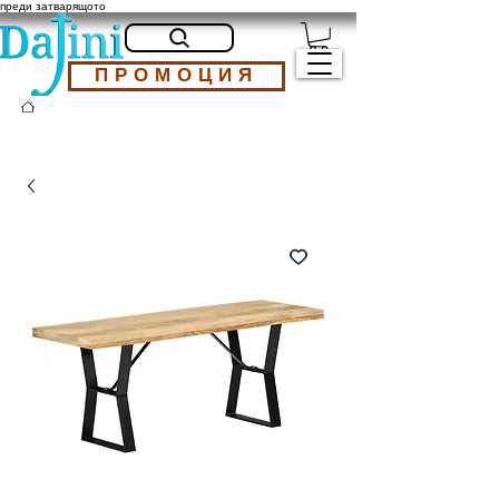
преди затварящото
ПРОМОЦИЯ