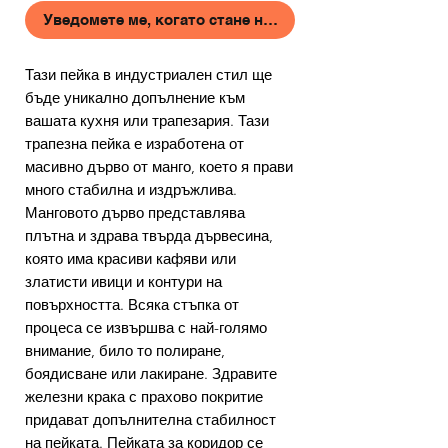
Уведомете ме, когато стане наличен
Тази пейка в индустриален стил ще
бъде уникално допълнение към
вашата кухня или трапезария. Тази
трапезна пейка е изработена от
масивно дърво от манго, което я прави
много стабилна и издръжлива.
Манговото дърво представлява
плътна и здрава твърда дървесина,
която има красиви кафяви или
златисти ивици и контури на
повърхността. Всяка стъпка от
процеса се извършва с най-голямо
внимание, било то полиране,
боядисване или лакиране. Здравите
железни крака с прахово покритие
придават допълнителна стабилност
на пейката. Пейката за коридор се