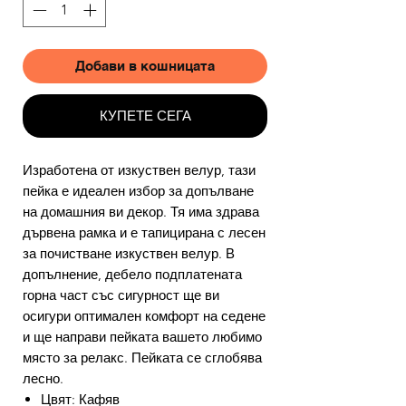
Добави в кошницата
КУПЕТЕ СЕГА
Изработена от изкуствен велур, тази
пейка е идеален избор за допълване
на домашния ви декор. Тя има здрава
дървена рамка и е тапицирана с лесен
за почистване изкуствен велур. В
допълнение, дебело подплатената
горна част със сигурност ще ви
осигури оптимален комфорт на седене
и ще направи пейката вашето любимо
място за релакс. Пейката се сглобява
лесно.
Цвят: Кафяв