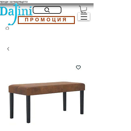
преди затварящото
ПРОМОЦИЯ