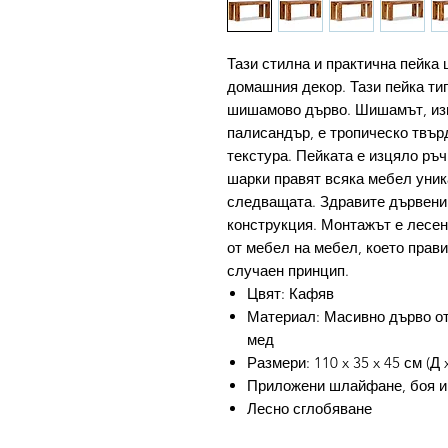
Тази стилна и практична пейка
домашния декор. Тази пейка ти
шишамово дърво. Шишамът, изв
палисандър, е тропическо твърд
текстура. Пейката е изцяло ръч
шарки правят всяка мебел уник
следващата. Здравите дървени 
конструкция. Монтажът е лесен
от мебел на мебел, което прави
случаен принцип.
Цвят: Кафяв
Материал: Масивно дърво от
мед
Размери: 110 x 35 x 45 см (Д 
Приложени шлайфане, боя и
Лесно сглобяване