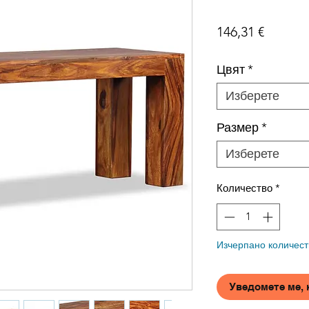
Цена
146,31 €
Цвят
*
Изберете
Размер
*
Изберете
Количество
*
Изчерпано количест
Уведомете ме, 