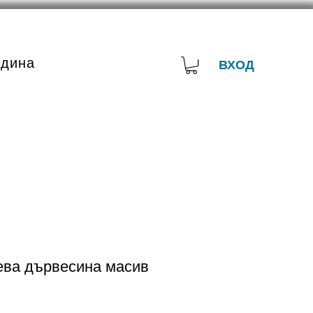
адина
ВХОД
ева дървесина масив