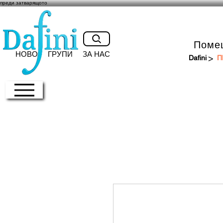
преди затварящото
Поме
НОВО
ГРУПИ
ЗА НАС
>
Dafini
П