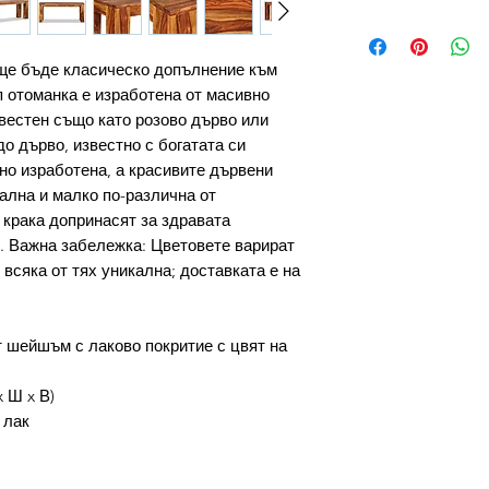
 ще бъде класическо допълнение към
п отоманка е изработена от масивно
естен също като розово дърво или
о дърво, известно с богатата си
но изработена, а красивите дървени
ална и малко по-различна от
крака допринасят за здравата
. Важна забележка: Цветовете варират
 всяка от тях уникална; доставката е на
 шейшъм с лаково покритие с цвят на
x Ш x В)
 лак