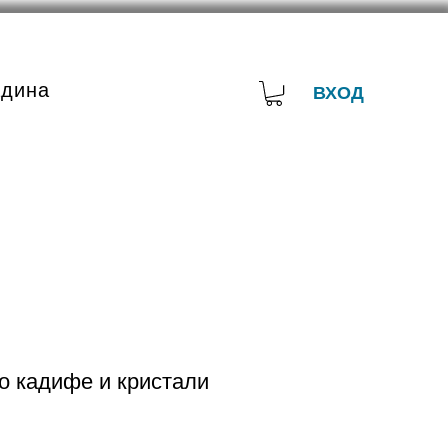
адина
ВХОД
о кадифе и кристали