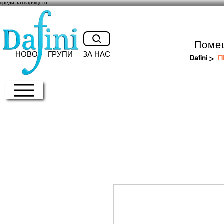
преди затварящото
Поме
НОВО
ГРУПИ
ЗА НАС
>
Dafini
П