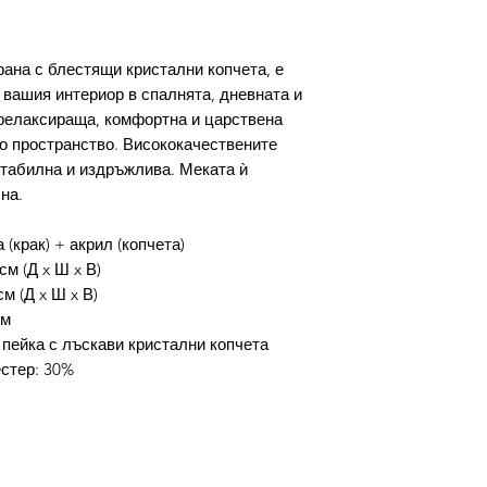
рана с блестящи кристални копчета, е
 вашия интериор в спалнята, дневната и
релаксираща, комфортна и царствена
 пространство. Висококачествените
стабилна и издръжлива. Меката ѝ
на.
(крак) + акрил (копчета)
см (Д x Ш x В)
см (Д x Ш x В)
см
пейка с лъскави кристални копчета
стер: 30%