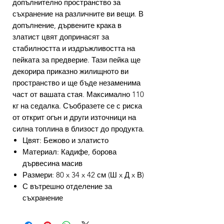
допълнително пространство за
съхранение на различните ви вещи. В
допълнение, дървените крака в
златист цвят допринасят за
стабилността и издръжливостта на
пейката за предверие. Тази пейка ще
декорира приказно жилищното ви
пространство и ще бъде незаменима
част от вашата стая. Максимално 110
кг на седалка. Съобразете се с риска
от открит огън и други източници на
силна топлина в близост до продукта.
Цвят: Бежово и златисто
Материал: Кадифе, борова
дървесина масив
Размери: 80 x 34 x 42 см (Ш x Д x В)
С вътрешно отделение за
съхранение