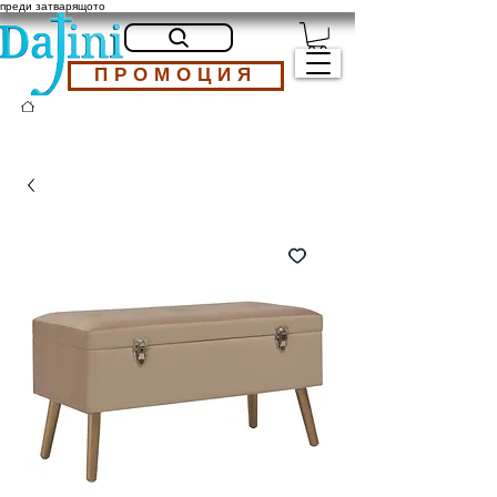
преди затварящото
ПРОМОЦИЯ