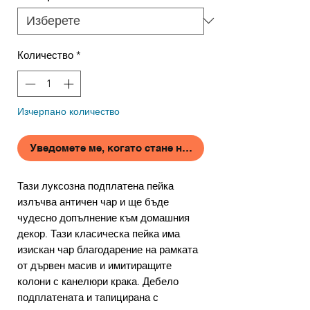
Количество
*
Изчерпано количество
Уведомете ме, когато стане наличен
Тази луксозна подплатена пейка
излъчва античен чар и ще бъде
чудесно допълнение към домашния
декор. Тази класическа пейка има
изискан чар благодарение на рамката
от дървен масив и имитиращите
колони с канелюри крака. Дебело
подплатената и тапицирана с