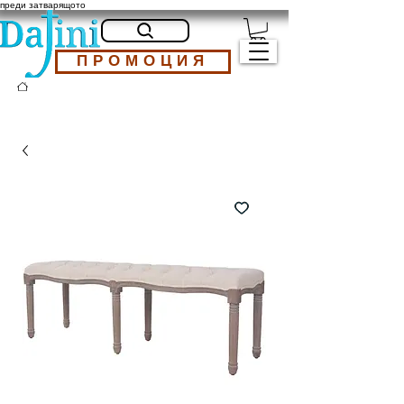
преди затварящото
ПРОМОЦИЯ