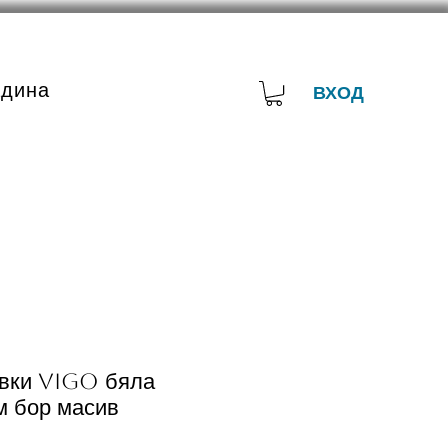
адина
ВХОД
увки VIGO бяла
м бор масив