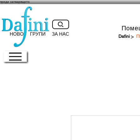
преди затварящото
Поме
НОВО
ГРУПИ
ЗА НАС
>
Dafini
П