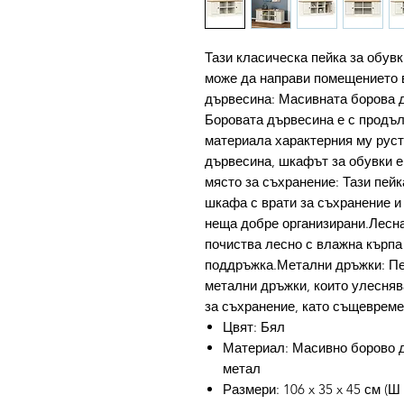
Тази класическа пейка за обувк
може да направи помещението 
дървесина: Масивната борова д
Боровата дървесина е с продъл
материала характерния му руст
дървесина, шкафът за обувки 
място за съхранение: Тази пейк
шкафа с врати за съхранение и
неща добре организирани.Лесна
почиства лесно с влажна кърпа
поддръжка.Метални дръжки: Пей
метални дръжки, които улесняв
за съхранение, като същевреме
Цвят: Бял
Материал: Масивно борово д
метал
Размери: 106 x 35 x 45 см (Ш 