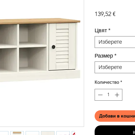
Цена
139,52 €
Цвят
*
Изберете
Размер
*
Изберете
Количество
*
Добави в кошн