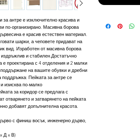
и за антре е изключително красива и
ви по-организирано. Масивна борова
ървесина е красив естествен материал.
говати шарки, а чеповете придават на
ик вид. Изработен от масивна борова
е издръжлив и стабилен.Достатъчно
а е проектирана с 4 отделения и 2 малки
 поддържане на вашите обувки и дребни
 поддръжка: Пейката за антре се
 и изисква по-малко
ката за коридор се предлага с
ат отварянето и затварянето на пейката
нно добавят допълнителна красота.
ърво с финиш восък, инженерно дърво,
x Д x В)