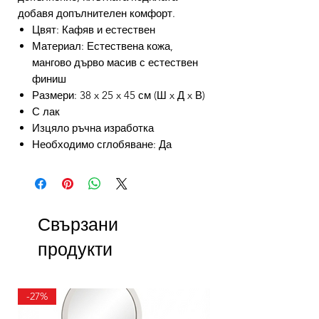
добавя допълнителен комфорт.
Цвят: Кафяв и естествен
Материал: Естествена кожа,
мангово дърво масив с естествен
финиш
Размери: 38 x 25 x 45 см (Ш x Д x В)
С лак
Изцяло ръчна изработка
Необходимо сглобяване: Да
Свързани
продукти
-27%