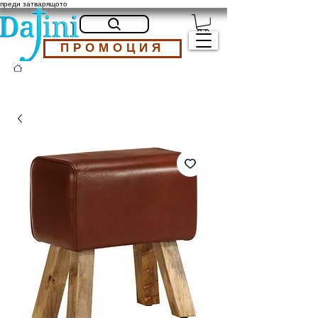
преди затварящото
ПРОМОЦИЯ