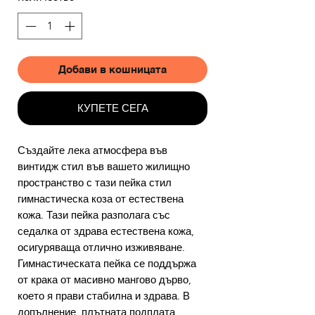
Добави в кошницата
КУПЕТЕ СЕГА
Създайте лека атмосфера във
винтидж стил във вашето жилищно
пространство с тази пейка стил
гимнастическа коза от естествена
кожа. Тази пейка разполага със
седалка от здрава естествена кожа,
осигуряваща отлично изживяване.
Гимнастическата пейка се поддържа
от крака от масивно мангово дърво,
което я прави стабилна и здрава. В
допълнение, плътната подплата