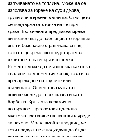
излъчването на топлина. Може да се
използва за горене на сухи дърва,
трупи или дървени въглища. Огнището
се поддържа от стойка на четири
крака. Включената предпазна мрежа
ви позволява да наблюдавате горящия
огън и безопасно ограничава огъня,
като същевременно предотвратява
излитането на искри и отломки.
Ръженът може да се използва както за
сваляне на мрежестия капак, така и за
пренареждане на трупите или
въглищата. Освен това масата с
огнище може да се използва и като
барбекю. Кръглата керамична
повърхност предоставя идеално
място за поставяне на напитки и уреди
за печене. Моля, имайте предвид, че
този продукт не е подходящ да бъде
оставен навън в студено състояние.