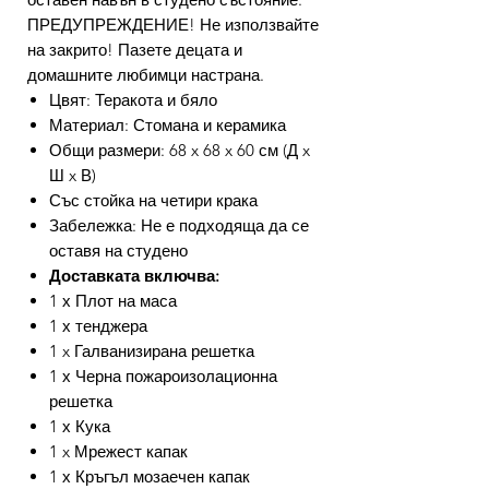
ПРЕДУПРЕЖДЕНИЕ! Не използвайте
на закрито! Пазете децата и
домашните любимци настрана.
Цвят: Теракота и бяло
Материал: Стомана и керамика
Общи размери: 68 x 68 x 60 см (Д x
Ш x В)
Със стойка на четири крака
Забележка: Не е подходяща да се
оставя на студено
Доставката включва:
1 х Плот на маса
1 х тенджера
1 x Галванизирана решетка
1 х Черна пожароизолационна
решетка
1 х Кука
1 x Мрежест капак
1 х Кръгъл мозаечен капак