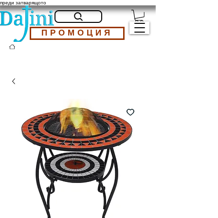
преди затварящото
ПРОМОЦИЯ