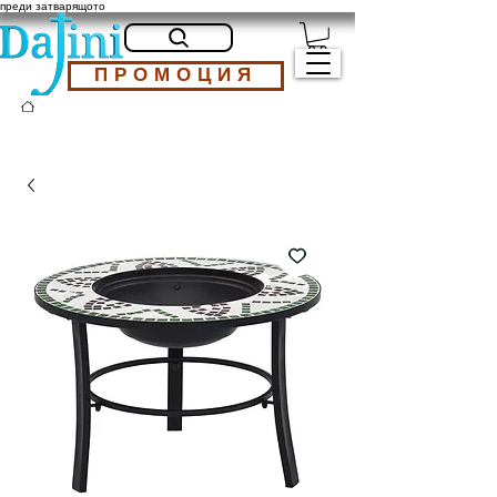
преди затварящото
ПРОМОЦИЯ