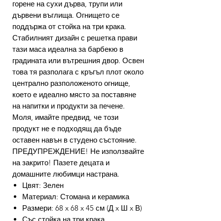
горене на сухи дърва, трупи или
дървени въглища. Огнището се
поддържа от стойка на три крака.
Стабилният дизайн с решетка прави
тази маса идеална за барбекю в
градината или вътрешния двор. Освен
това тя разполага с кръгъл плот около
централно разположеното огнище,
което е идеално място за поставяне
на напитки и продукти за печене.
Моля, имайте предвид, че този
продукт не е подходящ да бъде
оставен навън в студено състояние.
ПРЕДУПРЕЖДЕНИЕ! Не използвайте
на закрито! Пазете децата и
домашните любимци настрана.
Цвят: Зелен
Материал: Стомана и керамика
Размери: 68 x 68 x 45 см (Д x Ш x В)
Със стойка на три крака