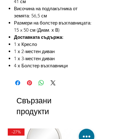
41 см
Височина на подлакътника от
земята: 56,5 см
Размери на болстер възглавницата:
15 x 50 см (Диам. х В)
Доставката съдържа:
1 х Кресло
1 х 2-местен диван
1 х 3-местен диван
4 х Болстер възглавници
Свързани
продукти
-27%