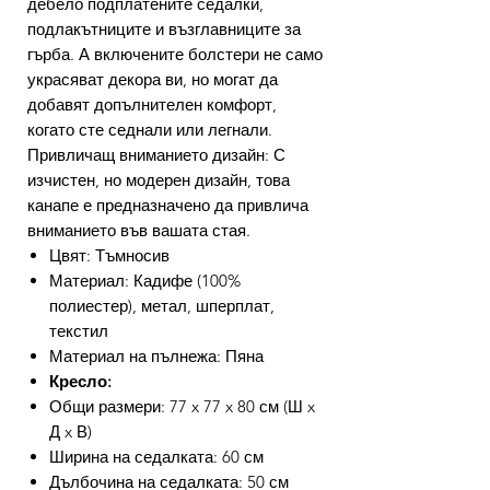
дебело подплатените седалки,
подлакътниците и възглавниците за
гърба. А включените болстери не само
украсяват декора ви, но могат да
добавят допълнителен комфорт,
когато сте седнали или легнали.
Привличащ вниманието дизайн: С
изчистен, но модерен дизайн, това
канапе е предназначено да привлича
вниманието във вашата стая.
Цвят: Тъмносив
Материал: Кадифе (100%
полиестер), метал, шперплат,
текстил
Материал на пълнежа: Пяна
Кресло:
Общи размери: 77 x 77 x 80 см (Ш x
Д x В)
Ширина на седалката: 60 см
Дълбочина на седалката: 50 см