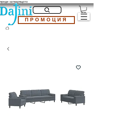
преди затварящото
ПРОМОЦИЯ