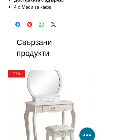
4 х Маси за кафе
Свързани
продукти
-27%