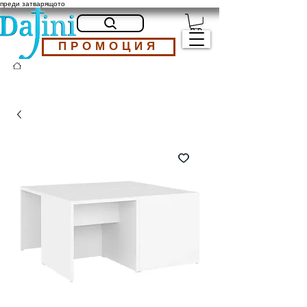
преди затварящото
ПРОМОЦИЯ