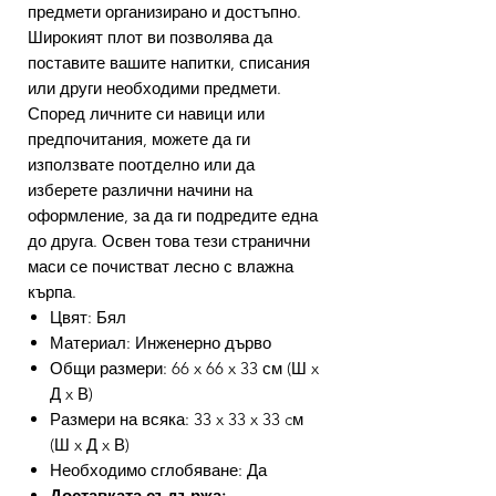
предмети организирано и достъпно.
Широкият плот ви позволява да
поставите вашите напитки, списания
или други необходими предмети.
Според личните си навици или
предпочитания, можете да ги
използвате поотделно или да
изберете различни начини на
оформление, за да ги подредите една
до друга. Освен това тези странични
маси се почистват лесно с влажна
кърпа.
Цвят: Бял
Материал: Инженерно дърво
Общи размери: 66 x 66 x 33 см (Ш x
Д x В)
Размери на всяка: 33 x 33 x 33 cм
(Ш x Д x В)
Необходимо сглобяване: Да
Доставката съдържа: