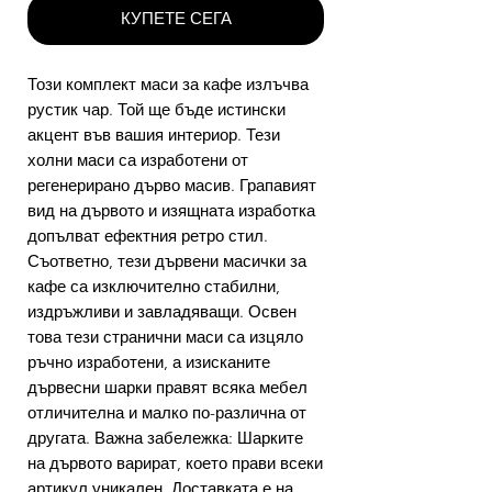
КУПЕТЕ СЕГА
Този комплект маси за кафе излъчва
рустик чар. Той ще бъде истински
акцент във вашия интериор. Тези
холни маси са изработени от
регенерирано дърво масив. Грапавият
вид на дървото и изящната изработка
допълват ефектния ретро стил.
Съответно, тези дървени масички за
кафе са изключително стабилни,
издръжливи и завладяващи. Освен
това тези странични маси са изцяло
ръчно изработени, а изисканите
дървесни шарки правят всяка мебел
отличителна и малко по-различна от
другата. Важна забележка: Шарките
на дървото варират, което прави всеки
артикул уникален. Доставката е на