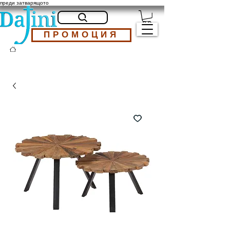
преди затварящото
ПРОМОЦИЯ