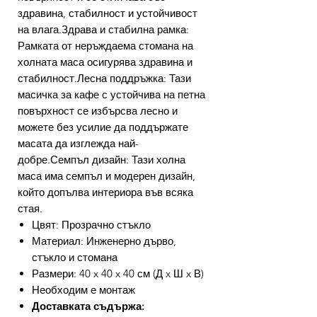
здравина, стабилност и устойчивост
на влага.Здрава и стабилна рамка:
Рамката от неръждаема стомана на
холната маса осигурява здравина и
стабилност.Лесна поддръжка: Тази
масичка за кафе с устойчива на петна
повърхност се избърсва лесно и
можете без усилие да поддържате
масата да изглежда най-
добре.Семпъл дизайн: Тази холна
маса има семпъл и модерен дизайн,
който допълва интериора във всяка
стая.
Цвят: Прозрачно стъкло
Материал: Инженерно дърво,
стъкло и стомана
Размери: 40 x 40 x 40 см (Д x Ш x В)
Необходим е монтаж
Доставката съдържа: