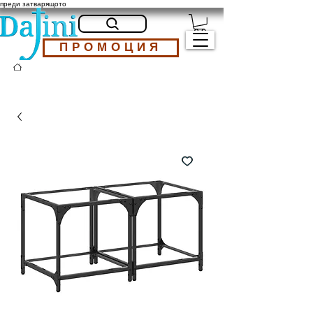
преди затварящото
ПРОМОЦИЯ