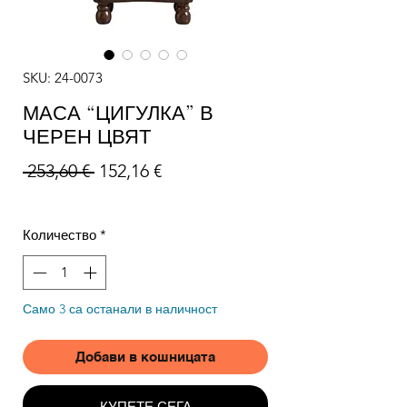
SKU: 24-0073
МАСА “ЦИГУЛКА” В
ЧЕРЕН ЦВЯТ
Редовна цена
Продажна цена
 253,60 € 
152,16 €
Количество
*
Само 3 са останали в наличност
Добави в кошницата
КУПЕТЕ СЕГА