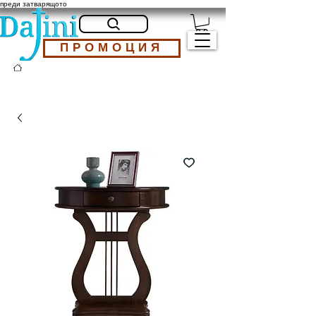
преди затварящото
ПРОМОЦИЯ