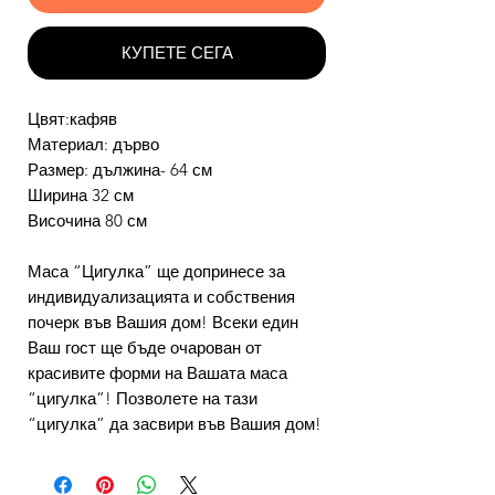
КУПЕТЕ СЕГА
Цвят:кафяв
Материал: дърво
Размер: дължина- 64 см
Ширина 32 см
Височина 80 см
Маса “Цигулка” ще допринесе за
индивидуализацията и собствения
почерк във Вашия дом! Всеки един
Ваш гост ще бъде очарован от
красивите форми на Вашата маса
“цигулка”! Позволете на тази
“цигулка” да засвири във Вашия дом!