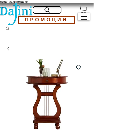
преди затварящото
ПРОМОЦИЯ