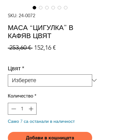
SKU: 24-0072
МАСА “ЦИГУЛКА” В
КАФЯВ ЦВЯТ
Редовна цена
Продажна цена
 253,60 € 
152,16 €
Цвят
*
Количество
*
Само 7 са останали в наличност
Добави в кошницата