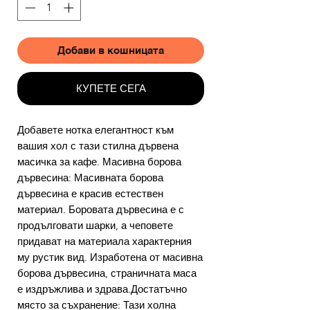
Добави в кошницата
КУПЕТЕ СЕГА
Добавете нотка елегантност към
вашия хол с тази стилна дървена
масичка за кафе. Масивна борова
дървесина: Масивната борова
дървесина е красив естествен
материал. Боровата дървесина е с
продълговати шарки, а чеповете
придават на материала характерния
му рустик вид. Изработена от масивна
борова дървесина, страничната маса
е издръжлива и здрава.Достатъчно
място за съхранение: Тази холна