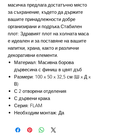
масичка предлага достатъчно място
за съхранение, където да държите
вашите принадлежности добре
организирани и подръка.Стабилен
плот: Здравият плот на холната маса
е идеален и за поставяне на вашите
напитки, храна, както и различни
декоративни елементи.
Материал: Масивна борова
дървесина с финиш в цвят дъб
Размери: 100 x 50 x 32,5 см (Ш x Д x
В)
С 2 отворени отделения
С дървени крака
Серия: FLAM
Необходим монтаж: Да