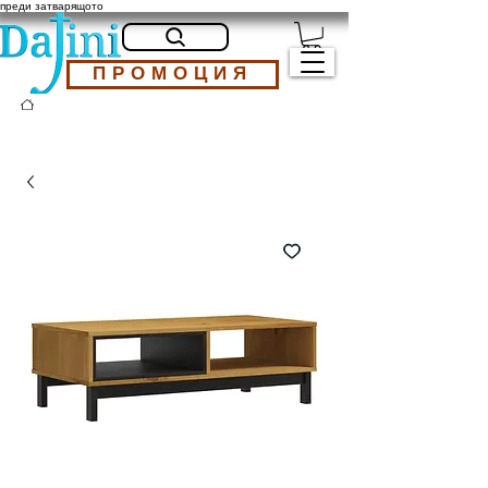
преди затварящото
ПРОМОЦИЯ