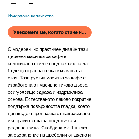
Изчерпано количество
Уведомете ме, когато стане наличен
С модерен, но практичен дизайн тази
дървена масичка за кафе в
колониален стил е предназначена да
бъде централна точка във вашата
стая. Тази рустик масичка за кафе е
изработена от масивно тиково дърво,
осигуряващо здрава и издръжлива
основа. Естественото лаково покритие
поддържа повърхността гладка, което
донякъде я предпазва от надраскване
и я прави лесна за поддръжка и
редовна грижа. Снабдена е с 1 шкаф
за съхранение на дреболии от дясно и