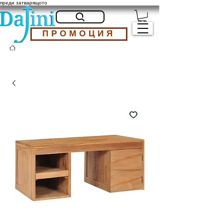
преди затварящото
ПРОМОЦИЯ