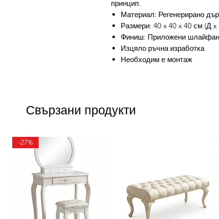
принцип.
Материал: Регенерирано дъ
Размери: 40 x 40 x 40 см (Д x
Финиш: Приложени шлайфане
Изцяло ръчна изработка
Необходим е монтаж
Свързани продукти
-27%