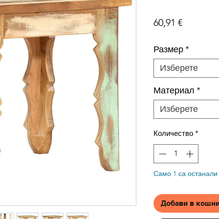
Цена
60,91 €
Размер
*
Изберете
Материал
*
Изберете
Количество
*
Само 1 са останали
Добави в кошн