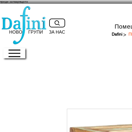
преди затварящото
Поме
НОВО
ГРУПИ
ЗА НАС
>
Dafini
П