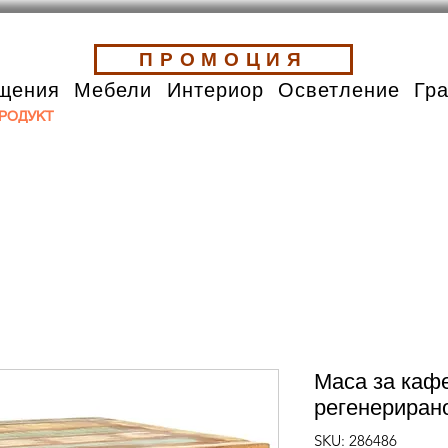
ПРОМОЦИЯ
щения
Мебели
Интериор
Осветление
Гр
РОДУКТ
Маса за каф
регенериран
SKU: 286486