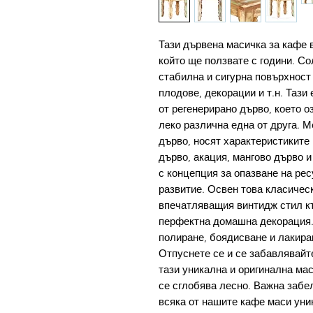
Тази дървена масичка за кафе в
който ще ползвате с години. С
стабилна и сигурна повърхност 
плодове, декорации и т.н. Тази
от регенерирано дърво, което о
леко различна една от друга. 
дърво, носят характеристиките 
дърво, акация, мангово дърво и
с концепция за опазване на рес
развитие. Освен това класичес
впечатляващия винтидж стил къ
перфектна домашна декорация.
полиране, боядисване и лакира
Отпуснете се и се забавлявайт
тази уникална и оригинална ма
се сглобява лесно. Важна забе
всяка от нашите кафе маси уни