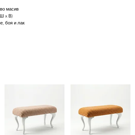
рво масив
 Ш x В)
, боя и лак