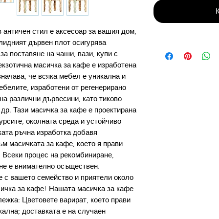
 античен стил е аксесоар за вашия дом,
олидният дървен плот осигурява
за поставяне на чаши, вази, купи с
 екзотична масичка за кафе е изработена
значава, че всяка мебел е уникална и
Мебелите, изработени от регенерирано
на различни дървесини, като тиково
 др. Тази масичка за кафе е проектирана
урсите, околната среда и устойчиво
ката ръчна изработка добавя
м масичката за кафе, което я прави
 Всеки процес на рекомбиниране,
не е внимателно осъществен.
е с вашето семейство и приятели около
сичка за кафе! Нашата масичка за кафе
лежка: Цветовете варират, което прави
кална; доставката е на случаен