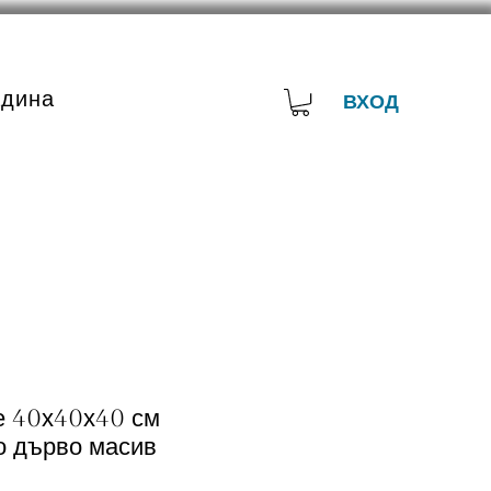
адина
ВХОД
е 40х40х40 см
о дърво масив