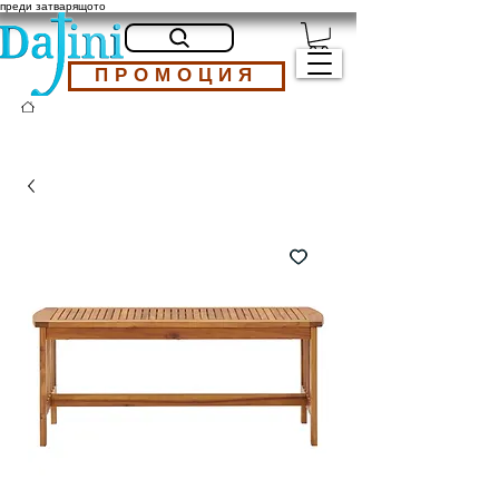
преди затварящото
ПРОМОЦИЯ