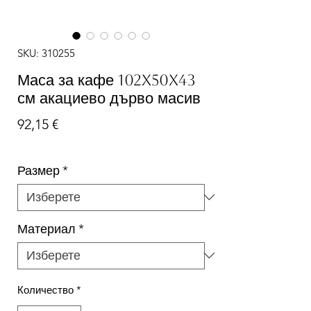
SKU: 310255
Маса за кафе 102x50x43
см акациево дърво масив
Цена
92,15 €
Размер
*
Материал
*
Количество
*