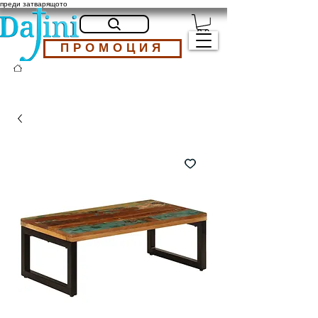
преди затварящото
ПРОМОЦИЯ