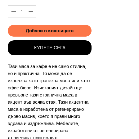
Добави в кошницата
КУПЕТЕ СЕГА
Тази маса за кафе е не само стилна,
но и практична. Тя може да се
използва като трапезна маса или като
офис бюро. Изисканият дизайн ще
превърне тази странична маса в
акцент във всяка стая. Тази акцентна
маса е изработена от регенерирано
дърво масив, което я прави много
здрава и издръжлива. Мебелите,
изработени от регенерирана
дървесина, притежават